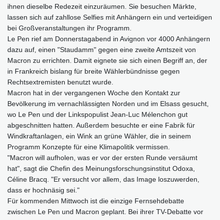
ihnen dieselbe Redezeit einzuräumen. Sie besuchen Märkte,
lassen sich auf zahllose Selfies mit Anhängern ein und verteidigen
bei Großveranstaltungen ihr Programm.
Le Pen rief am Donnerstagabend in Avignon vor 4000 Anhängern
dazu auf, einen "Staudamm" gegen eine zweite Amtszeit von
Macron zu errichten. Damit eignete sie sich einen Begriff an, der
in Frankreich bislang für breite Wählerbündnisse gegen
Rechtsextremisten benutzt wurde.
Macron hat in der vergangenen Woche den Kontakt zur
Bevölkerung im vernachlässigten Norden und im Elsass gesucht,
wo Le Pen und der Linkspopulist Jean-Luc Mélenchon gut
abgeschnitten hatten. Außerdem besuchte er eine Fabrik für
Windkraftanlagen, ein Wink an grüne Wähler, die in seinem
Programm Konzepte für eine Klimapolitik vermissen.
"Macron will aufholen, was er vor der ersten Runde versäumt
hat", sagt die Chefin des Meinungsforschungsinstitut Odoxa,
Céline Bracq. "Er versucht vor allem, das Image loszuwerden,
dass er hochnäsig sei."
Für kommenden Mittwoch ist die einzige Fernsehdebatte
zwischen Le Pen und Macron geplant. Bei ihrer TV-Debatte vor