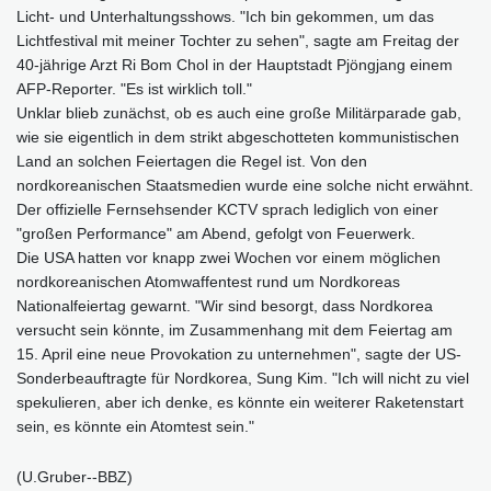
Licht- und Unterhaltungsshows. "Ich bin gekommen, um das
Lichtfestival mit meiner Tochter zu sehen", sagte am Freitag der
40-jährige Arzt Ri Bom Chol in der Hauptstadt Pjöngjang einem
AFP-Reporter. "Es ist wirklich toll."
Unklar blieb zunächst, ob es auch eine große Militärparade gab,
wie sie eigentlich in dem strikt abgeschotteten kommunistischen
Land an solchen Feiertagen die Regel ist. Von den
nordkoreanischen Staatsmedien wurde eine solche nicht erwähnt.
Der offizielle Fernsehsender KCTV sprach lediglich von einer
"großen Performance" am Abend, gefolgt von Feuerwerk.
Die USA hatten vor knapp zwei Wochen vor einem möglichen
nordkoreanischen Atomwaffentest rund um Nordkoreas
Nationalfeiertag gewarnt. "Wir sind besorgt, dass Nordkorea
versucht sein könnte, im Zusammenhang mit dem Feiertag am
15. April eine neue Provokation zu unternehmen", sagte der US-
Sonderbeauftragte für Nordkorea, Sung Kim. "Ich will nicht zu viel
spekulieren, aber ich denke, es könnte ein weiterer Raketenstart
sein, es könnte ein Atomtest sein."
(U.Gruber--BBZ)