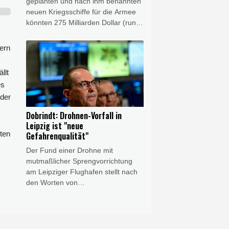
geplanten und nach ihm benannten
Erfahrung, die Autorität und die
neuen Kriegsschiffe für die Armee
verbindende Kraft für dieses Amt
könnten 275 Milliarden Dollar (rund
mitbringen."
238 Milliarden Euro) kosten. Das
teilte die Behörde CBO am Mittwoch
dern
mit, die den US-Kongress in
Haushalts- und Wirtschaftsfragen
llt
berät. Die Schiffe der "Trump"-
es
Klasse wären somit die teuersten
 der
US-Kriegsschiffe aller Zeiten.
Dobrindt: Drohnen-Vorfall in
Leipzig ist "neue
ten
Gefahrenqualität"
Der Fund einer Drohne mit
mutmaßlicher Sprengvorrichtung
am Leipziger Flughafen stellt nach
den Worten von
Bundesinnenminister Alexander
Dobrindt (CSU) "eine neue
Gefahrenqualität" dar. Es sei seine
Einschätzung, "dass wir es hier mit