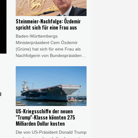
Oberlandesgericht geführten
Verfahren vor, im Februar
vergangenen Jahres kurz vor der
Steinmeier-Nachfolge: Özdemir
Bundestagswahl mit einem Auto von
spricht sich für eine Frau aus
hinten in die Demonstration
Baden-Württembergs
gefahren zu sein und dabei eine 37
Ministerpräsident Cem Özdemir
Jahre alte Mutter mit ihrem zwei
(Grüne) hat sich für eine Frau als
Jahre alten Kind getötet zu haben.
Nachfolgerin von Bundespräsident
Frank-Walter Steinmeier
ausgesprochen. "Nach zwölf
Männern im Amt des
Bundespräsidenten fände ich es ein
starkes und wichtiges Zeichen,
g
wenn Deutschland erstmals eine
Bundespräsidentin bekäme", sagte
Özdemir den Zeitungen der Funke-
US-Kriegsschiffe der neuen
Mediengruppe
"Trump"-Klasse könnten 275
(Donnerstagsausgaben). "Es gibt in
Milliarden Dollar kosten
unserem Land so viele
Die von US-Präsident Donald Trump
herausragende Frauen, die die