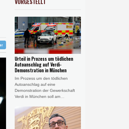
VORGESTELLT
preis
1.15%
4355.4
$
 Mond eingeschlagen
 und dann doch gestorben
liche Gegenmaßnahmen
ter
Urteil in Prozess um tödlichen
Autoanschlag auf Verdi-
Demonstration in München
Im Prozess um den tödlichen
Autoanschlag auf eine
Demonstration der Gewerkschaft
Verdi in München soll am
Donnerstag (11.30 Uhr) das Urteil
gesprochen werden. Die
Bundesanwaltschaft wirft dem aus
Afghanistan stammenden Farhad N.
in dem vor dem Münchner