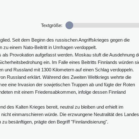
Textgröße:
tglied. Seit dem Beginn des russischen Angriffskrieges gegen die
 zu einem Nato-Beitritt in Umfragen verdoppelt.
nds als Provokation aufgefasst werden. Moskau stuft die Ausdehnung 
herheitsbedrohung ein. Im Falle eines Beitritts Finnlands würden si
n und Russland mit 1300 Kilometern auf einen Schlag verdoppeln.
von Russland erklärt. Während des Zweiten Weltkriegs wehrte die
mee eine Invasion der sowjetischen Truppen ab und fügte der Roten
ndeten mit einem Friedensabkommen, infolge dessen Finnland
nd des Kalten Krieges bereit, neutral zu bleiben und erhielt im
icht einmarschieren würde. Die erzwungene Neutralität des Landes
 zu besänftigen, prägte den Begriff "Finnlandisierung".