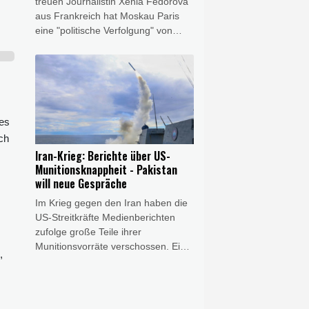
treuen Journalistin Xenia Fedorova
aus Frankreich hat Moskau Paris
eine "politische Verfolgung" von
Medienschaffenden vorgeworfen.
"Jede abweichende Meinung wird
als russische Propaganda
bezeichnet, worauf Versuche folgen,
Journalisten und ganze Medien zu
vertreiben", sagte der
des
stellvertretende Sprecher des
ch
russischen Außenministeriums,
Iran-Krieg: Berichte über US-
Alexej Fadejew, am Donnerstag. Es
Munitionsknappheit - Pakistan
gebe in Frankreich eine "Zensur
will neue Gespräche
von Meinungen, die nicht der
Im Krieg gegen den Iran haben die
offiziellen Linie entsprechen".
US-Streitkräfte Medienberichten
zufolge große Teile ihrer
Munitionsvorräte verschossen. Ein
,
Mangel an Raketen habe US-
Präsident Donald Trump von
weiteren Angriffen abgehalten,
schrieb etwa die "Washington Post".