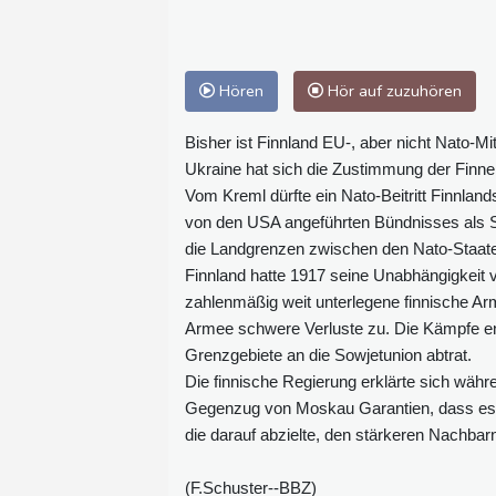
Hören
Hör auf zuzuhören
Bisher ist Finnland EU-, aber nicht Nato-Mi
Ukraine hat sich die Zustimmung der Finnen
Vom Kreml dürfte ein Nato-Beitritt Finnla
von den USA angeführten Bündnisses als Sic
die Landgrenzen zwischen den Nato-Staate
Finnland hatte 1917 seine Unabhängigkeit 
zahlenmäßig weit unterlegene finnische Ar
Armee schwere Verluste zu. Die Kämpfe e
Grenzgebiete an die Sowjetunion abtrat.
Die finnische Regierung erklärte sich währe
Gegenzug von Moskau Garantien, dass es n
die darauf abzielte, den stärkeren Nachbarn
(F.Schuster--BBZ)