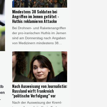
Bayerns Verkehrsminister Christian
Bernreiter nach einer digitalen
Mindestens 38 Soldaten bei
Verkehrsministerkonferenz. "Da der
Angriffen im Jemen getötet -
Bund bisher nicht bereit ist, die
Huthis reklamieren Attacke
Mehrkosten auszugleichen, sind die
Bei Drohnen- und Raketenangriffen
Länder bei weiterer Weigerung des
der pro-iranischen Huthis im Jemen
Bundes gezwungen zu klagen."
sind am Donnerstag nach Angaben
von Medizinern mindestens 38
Regierungssoldaten getötet worden.
Die Huthis reklamierten die Attacken
für sich, einem jemenitischen
Militärvertreter zufolge richteten sie
sich gegen Armeelager im Zentrum
des Landes und nahe der Grenze
zu Saudi-Arabien.
Nach Ausweisung von Journalistin:
lb
Russland wirft Frankreich
men
"politische Verfolgung" vor
.
Nach der Ausweisung der Kreml-