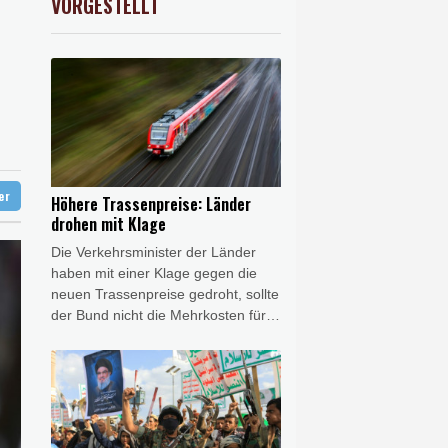
VORGESTELLT
USD
-0.25%
1.1526
$
fshore-Windparkprojekte in den USA auf
 reklamieren Attacke
ter
Höhere Trassenpreise: Länder
drohen mit Klage
Die Verkehrsminister der Länder
haben mit einer Klage gegen die
neuen Trassenpreise gedroht, sollte
der Bund nicht die Mehrkosten für
die plötzlich deutlich erhöhte
Schienenmaut übernehmen. "Wir
senden heute gemeinsam ein
Signal der Geschlossenheit: Die
massiven Trassenpreissteigerungen
sind so nicht akzeptabel", erklärte