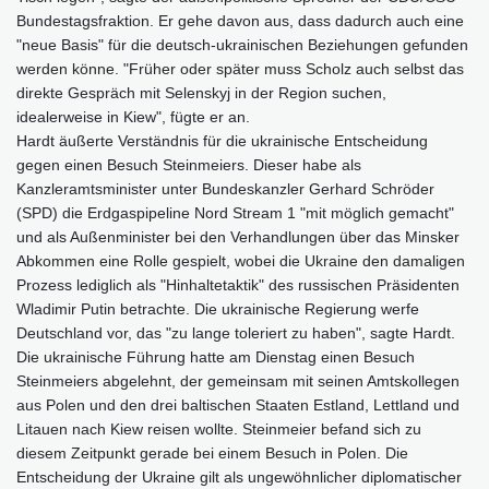
Bundestagsfraktion. Er gehe davon aus, dass dadurch auch eine
"neue Basis" für die deutsch-ukrainischen Beziehungen gefunden
werden könne. "Früher oder später muss Scholz auch selbst das
direkte Gespräch mit Selenskyj in der Region suchen,
idealerweise in Kiew", fügte er an.
Hardt äußerte Verständnis für die ukrainische Entscheidung
gegen einen Besuch Steinmeiers. Dieser habe als
Kanzleramtsminister unter Bundeskanzler Gerhard Schröder
(SPD) die Erdgaspipeline Nord Stream 1 "mit möglich gemacht"
und als Außenminister bei den Verhandlungen über das Minsker
Abkommen eine Rolle gespielt, wobei die Ukraine den damaligen
Prozess lediglich als "Hinhaltetaktik" des russischen Präsidenten
Wladimir Putin betrachte. Die ukrainische Regierung werfe
Deutschland vor, das "zu lange toleriert zu haben", sagte Hardt.
Die ukrainische Führung hatte am Dienstag einen Besuch
Steinmeiers abgelehnt, der gemeinsam mit seinen Amtskollegen
aus Polen und den drei baltischen Staaten Estland, Lettland und
Litauen nach Kiew reisen wollte. Steinmeier befand sich zu
diesem Zeitpunkt gerade bei einem Besuch in Polen. Die
Entscheidung der Ukraine gilt als ungewöhnlicher diplomatischer