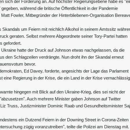
en sich der Forderung an. Auf höchster Regierungsebene habe es "ei
gegeben, während die britische Öffentlichkeit in der Pandemie
e Matt Fowler, Mitbegründer der Hinterbliebenen-Organisation Bereav
Skandals um Feiern mit reichlich Alkohol in seinem Amtssitz währe
k geraten. Selbst mehrere Abgeordnete seiner Tory-Partei hatten
s gefordert.
e Ukraine hatte der Druck auf Johnson etwas nachgelassen, da die
 aus den Schlagzeilen verdrängte. Nun droht ihn der Skandal erneut
trauensvotum bevor.
aldemokraten, Ed Davey, forderte, angesichts der Lage das Parlament
 eine Regierung in der Krise, die ein Land in der Krise vernachlässig
rnte hingegen mit Blick auf den Ukraine-Krieg, dies sei nicht der
r "abzusetzen". Auch mehrere Minister gaben Johnson auf Twitter
Liz Truss, Justizminister Dominic Raab und Gesundheitsminister Saj
indestens ein Dutzend Feiern in der Downing Street in Corona-Zeiten
tersuchung zügig voranzutreiben", teilte die Polizei am Dienstag mit.