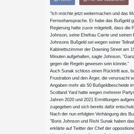
"Ich möchte jetzt weitermachen und das Man
Fernsehansprache. Er habe das Bußgeld gez
Regierung hatte zuvor mitgeteilt, dass di
Johnson, seine Ehefrau Carrie und seinen 
Johnsons Bußgeld sei wegen seiner Teilna
Kabinettszimmer der Downing Street am 19.
Minuten aufgehalten, sagte Johnson. "Ganz 
gegen die Regeln gewesen sein könnte."
Auch Sunak schloss einen Rücktritt aus, ba
Frustration und den Ärger, die verursacht w
Angaben mehr als 50 Bußgeldbescheide im 
Scotland Yard hatte wegen mehrerer Part
Jahren 2020 und 2021 Ermittlungen aufgeno
zugegeben und sich bereits dafür entschuldi
Nach der nun erfolgten Verhängung des Buß
"Boris Johnson und Rishi Sunak haben das G
erklärte auf Twitter der Chef der oppositio