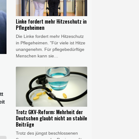
Einschnitten bei pflegenden
Angehörigen. Grünen-Fraktionsvize
Andreas Audretsch warf der
Linke fordert mehr Hitzeschutz in
Bundesregierung vor, pflegende
Pflegeheimen
Angehörige "in Altersarmut
Die Linke fordert mehr Hitzeschutz
schicken" zu wollen.
in Pflegeheimen. "Für viele ist Hitze
unangenehm. Für pflegebedürftige
Menschen kann sie
lebensgefährlich sein", sagte die
Linken-Pflegepolitikerin Evelyn
Schötz am Donnerstag der
Nachrichtenagentur AFP. Das
Robert-Koch-Institut (RKI) gehe von
tt
über 5000 Hitzetoten im letzten
Monat aus. Besonders betroffen
it
von Hitze seien Menschen über 75
Trotz GKV-Reform: Mehrheit der
Jahre. "Die nächste Hitzewelle steht
Deutschen glaubt nicht an stabile
vor der Tür, doch die Pflegeheime
Beiträge
hierzulande sind darauf nicht
Trotz des jüngst beschlossenen
ausreichend vorbereitet."