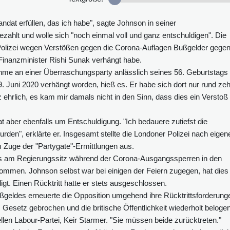
dat erfüllen, das ich habe", sagte Johnson in seiner
ahlt und wolle sich "noch einmal voll und ganz entschuldigen". Die
e Polizei wegen Verstößen gegen die Corona-Auflagen Bußgelder gege
Finanzminister Rishi Sunak verhängt habe.
hme an einer Überraschungsparty anlässlich seines 56. Geburtstags
 Juni 2020 verhängt worden, hieß es. Er habe sich dort nur rund ze
ehrlich, es kam mir damals nicht in den Sinn, dass dies ein Verstoß
t aber ebenfalls um Entschuldigung. "Ich bedauere zutiefst die
urden", erklärte er. Insgesamt stellte die Londoner Polizei nach eigen
Zuge der "Partygate"-Ermittlungen aus.
ys am Regierungssitz während der Corona-Ausgangssperren in den
mmen. Johnson selbst war bei einigen der Feiern zugegen, hat dies
gt. Einen Rücktritt hatte er stets ausgeschlossen.
geldes erneuerte die Opposition umgehend ihre Rücktrittsforderung
esetz gebrochen und die britische Öffentlichkeit wiederholt belogen
nellen Labour-Partei, Keir Starmer. "Sie müssen beide zurücktreten."