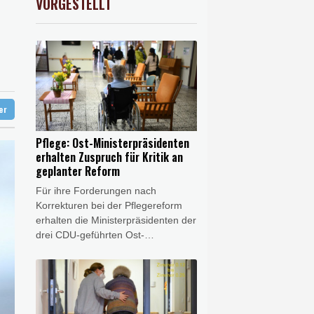
VORGESTELLT
preis
0.85%
4342.3
$
 Mond eingeschlagen
 und dann doch gestorben
liche Gegenmaßnahmen
ter
Pflege: Ost-Ministerpräsidenten
erhalten Zuspruch für Kritik an
geplanter Reform
Für ihre Forderungen nach
Korrekturen bei der Pflegereform
erhalten die Ministerpräsidenten der
drei CDU-geführten Ost-
Landesregierungen Zuspruch aus
Koalition und Opposition im Bund.
Politikerinnen und Politiker von
CSU, Grünen und Linken warnten
am Montag insbesondere vor