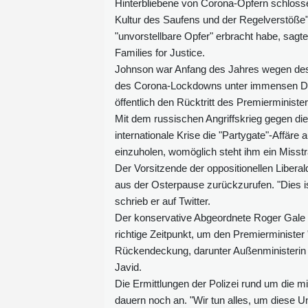
Hinterbliebene von Corona-Opfern schloss
Kultur des Saufens und der Regelverstöße" 
"unvorstellbare Opfer" erbracht habe, sagt
Families for Justice.
Johnson war Anfang des Jahres wegen des 
des Corona-Lockdowns unter immensen Druc
öffentlich den Rücktritt des Premierminister
Mit dem russischen Angriffskrieg gegen di
internationale Krise die "Partygate"-Affäre
einzuholen, womöglich steht ihm ein Miss
Der Vorsitzende der oppositionellen Liber
aus der Osterpause zurückzurufen. "Dies ist
schrieb er auf Twitter.
Der konservative Abgeordnete Roger Gale wa
richtige Zeitpunkt, um den Premierministe
Rückendeckung, darunter Außenministerin 
Javid.
Die Ermittlungen der Polizei rund um die m
dauern noch an. "Wir tun alles, um diese Un