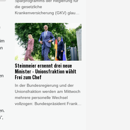
Sparprogramms der Regierung für
die gesetzliche
Krankenversicherung (GKV) glaubt
eine große Mehrheit der Menschen
in Deutschland nicht an dauerhaft
n
stabile Beiträge. Das geht aus einer
repräsentativen Forsa-Umfrage im
 im
Auftrag des AOK-Bundesverbandes
hn
hervor, über welche die Zeitungen
der Funke-Mediengruppe am
Donnerstag berichten.
Steinmeier ernennt drei neue
Minister - Unionsfraktion wählt
en
Frei zum Chef
In der Bundesregierung und der
Unionsfraktion werden am Mittwoch
mehrere personelle Wechsel
vollzogen: Bundespräsident Frank-
Walter Steinmeier überreicht auf
en.
Vorschlag von Bundeskanzler
",
Friedrich Merz (CDU) drei neuen
Ministerin die Ernennungsurkunden