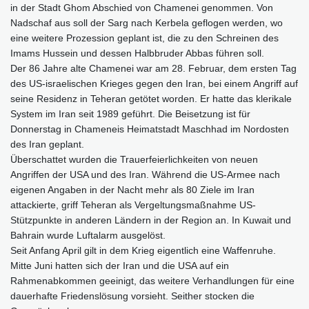
in der Stadt Ghom Abschied von Chamenei genommen. Von
Nadschaf aus soll der Sarg nach Kerbela geflogen werden, wo
eine weitere Prozession geplant ist, die zu den Schreinen des
Imams Hussein und dessen Halbbruder Abbas führen soll.
Der 86 Jahre alte Chamenei war am 28. Februar, dem ersten Tag
des US-israelischen Krieges gegen den Iran, bei einem Angriff auf
seine Residenz in Teheran getötet worden. Er hatte das klerikale
System im Iran seit 1989 geführt. Die Beisetzung ist für
Donnerstag in Chameneis Heimatstadt Maschhad im Nordosten
des Iran geplant.
Überschattet wurden die Trauerfeierlichkeiten von neuen
Angriffen der USA und des Iran. Während die US-Armee nach
eigenen Angaben in der Nacht mehr als 80 Ziele im Iran
attackierte, griff Teheran als Vergeltungsmaßnahme US-
Stützpunkte in anderen Ländern in der Region an. In Kuwait und
Bahrain wurde Luftalarm ausgelöst.
Seit Anfang April gilt in dem Krieg eigentlich eine Waffenruhe.
Mitte Juni hatten sich der Iran und die USA auf ein
Rahmenabkommen geeinigt, das weitere Verhandlungen für eine
dauerhafte Friedenslösung vorsieht. Seither stocken die