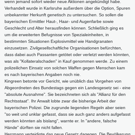
wenn jemand sofort wieder neue Aktionen angekündigt habe.
Verhandelt wurde in Karlsruhe außerdem über die Option, Spuren
unbekannter Herkunft genetisch zu untersuchen. So sollen die
bayerischen Ermittler Haut-, Haar- und Augenfarbe sowie
Geschlecht und Alter herausfinden können. Schließlich ging es
um die erweiterten Befugnisse von Spezialeinheiten, in
bestimmten Situationen Explosivmittel wie Handgranaten
einzusetzen. Zivilgesellschaftliche Organisationen befürchten,
dass dabei auch Passanten getötet oder verletzt werden könnten,
was als "Kollateralschaden" in Kauf genommen werde. Zu einem
polizeilichen Einsatz von solchen Waffen gegen Menschen kam
es nach bayerischen Angaben noch nie.
Kingreen betonte vor Gericht, wie unüblich das Vorgehen von
Abgeordneten des Bundestags gegen ein Landesgesetz sei - eine
"absolute Ausnahme". Sie bezeichneten sich als "Allianz für den
Rechtsstaat". Ihr Anwalt lobte zwar die bisherige Arbeit der
bayerischen Polizei. Die zugrunde liegenden Regeln aber seien
"so weit und unklar gefasst, dass sie auch ganz anders aufgefasst
werden könnten als bislang", warnte er. In "andere, falsche
Hände" dürften sie nicht fallen.
Herrmann verteidigte das neue Gesetz dagegen. Die Bevölkerung