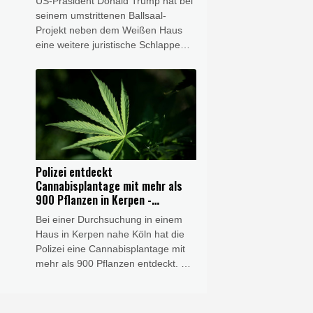
US-Präsident Donald Trump hat bei
seinem umstrittenen Ballsaal-
Projekt neben dem Weißen Haus
eine weitere juristische Schlappe
hinnehmen müssen. Ein
Bundesberufungsgericht bestätigte
am Freitag die im April von einem
Richter angeordnete Aussetzung
der Bauarbeiten. Es begründete
sein Urteil mit der fehlenden
Zustimmung des Kongresses und
gab der US-Regierung zwei
Polizei entdeckt
Wochen Zeit, um gegebenenfalls
Cannabisplantage mit mehr als
den Obersten Gerichtshof
900 Pflanzen in Kerpen -
anzurufen.
Festnahme
Bei einer Durchsuchung in einem
Haus in Kerpen nahe Köln hat die
Polizei eine Cannabisplantage mit
mehr als 900 Pflanzen entdeckt. Ein
40-jähriger Verdächtiger wurde vor
Ort festgenommen, wie die Polizei
in Bergheim und die Kölner