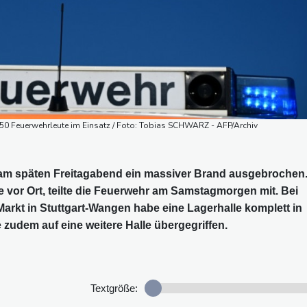
150 Feuerwehrleute im Einsatz / Foto: Tobias SCHWARZ - AFP/Archiv
t am späten Freitagabend ein massiver Brand ausgebrochen
 vor Ort, teilte die Feuerwehr am Samstagmorgen mit. Bei
 Markt in Stuttgart-Wangen habe eine Lagerhalle komplett in
udem auf eine weitere Halle übergegriffen.
Textgröße: