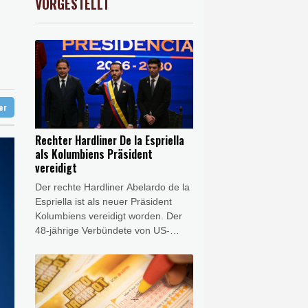
VORGESTELLT
USD
0.32%
1.1562
$
 Jemen
t Berufung an
unterbrochen
ter
Rechter Hardliner De la Espriella
als Kolumbiens Präsident
vereidigt
Der rechte Hardliner Abelardo de la
Espriella ist als neuer Präsident
Kolumbiens vereidigt worden. Der
48-jährige Verbündete von US-
Präsident Donald Trump legte am
Freitag in der
südwestkolumbianischen Großstadt
Cali den Amtseid ab und trat damit
die Nachfolge des linken