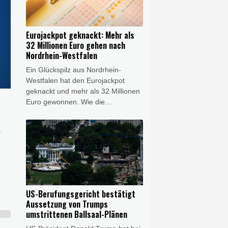
Präsidenten Gustavo Petro an. De
la Espriella will unter anderem den
Kampf gegen Guerillagruppen und
Eurojackpot geknackt: Mehr als
den Drogenhandel im Land deutlich
32 Millionen Euro gehen nach
verschärfen und die Beziehungen
Nordrhein-Westfalen
zu den USA wieder ausbauen.
Ein Glückspilz aus Nordrhein-
Westfalen hat den Eurojackpot
geknackt und mehr als 32 Millionen
Euro gewonnen. Wie die
Westdeutsche Lotterie am Freitag
mitteilte, bekommt die Gewinnerin
.
oder der Gewinner 32.658.025
Euro. Die richtigen Gewinnzahlen
lauteten eins, drei, sechs, 13 und
23, mit den Eurozahlen fünf und
sieben.
US-Berufungsgericht bestätigt
Aussetzung von Trumps
umstrittenen Ballsaal-Plänen