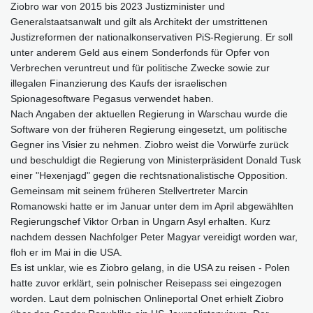
Ziobro war von 2015 bis 2023 Justizminister und
Generalstaatsanwalt und gilt als Architekt der umstrittenen
Justizreformen der nationalkonservativen PiS-Regierung. Er soll
unter anderem Geld aus einem Sonderfonds für Opfer von
Verbrechen veruntreut und für politische Zwecke sowie zur
illegalen Finanzierung des Kaufs der israelischen
Spionagesoftware Pegasus verwendet haben.
Nach Angaben der aktuellen Regierung in Warschau wurde die
Software von der früheren Regierung eingesetzt, um politische
Gegner ins Visier zu nehmen. Ziobro weist die Vorwürfe zurück
und beschuldigt die Regierung von Ministerpräsident Donald Tusk
einer "Hexenjagd" gegen die rechtsnationalistische Opposition.
Gemeinsam mit seinem früheren Stellvertreter Marcin
Romanowski hatte er im Januar unter dem im April abgewählten
Regierungschef Viktor Orban in Ungarn Asyl erhalten. Kurz
nachdem dessen Nachfolger Peter Magyar vereidigt worden war,
floh er im Mai in die USA.
Es ist unklar, wie es Ziobro gelang, in die USA zu reisen - Polen
hatte zuvor erklärt, sein polnischer Reisepass sei eingezogen
worden. Laut dem polnischen Onlineportal Onet erhielt Ziobro