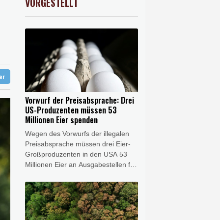
VORGESTELLT
preis
1.15%
4355.4
$
chutz
zter
ter
Vorwurf der Preisabsprache: Drei
US-Produzenten müssen 53
Millionen Eier spenden
Wegen des Vorwurfs der illegalen
Preisabsprache müssen drei Eier-
Großproduzenten in den USA 53
Millionen Eier an Ausgabestellen für
kostenlose Lebensmittel spenden.
Die entsprechende Einigung
zwischen der Justiz und den drei
Konzernen wurde am Mittwoch von
der Staatsanwaltschaft von New