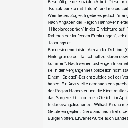
Beschäftigte der sozialen Arbeit. Diese ar
"Kontaktpunkte mit Tätern", erklärte die 
Wemheuer. Zugleich gebe es jedoch "mang
Nach Angaben der Region Hannover hielten s
"Hilfeplangespräch" in der Einrichtung auf
Rahmen der laufenden Ermittlungen", erkl
"fassungslos".
Bundesinnenminister Alexander Dobrindt (C
Hintergründe der Tat schnell zu klären so
kommen". Nach seinen bisherigen Informat
sei in der Vergangenheit polizeilich nicht st
Einem "Spiegel"-Bericht zufolge soll der Ve
haben. Ein Arzt stellte demnach entsprech
der Region Hannover und die Kindsmutter 
das Sorgerecht, in dem ein Gericht im Apri
In der evangelischen St.-Wilhadi-Kirche i
Getöteten geplant. Sie stand nach Behörd
Bürgern offen. Erwartet wurde auch Landes