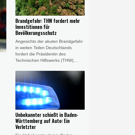
York verkündet. Diese hatte Cal-
Maine Foods, Versova und
Hickman's Egg Ranch vorgeworfen,
Brandgefahr: THW fordert mehr
über Jahre hinweg illegale
Investitionen für
Absprachen zur Beeinflussung der
Bevölkerungsschutz
Eierpreise getätigt zu haben.
Angesichts der akuten Brandgefahr
in weiten Teilen Deutschlands
fordert die Präsidentin des
Technischen Hilfswerks (THW),
Sabine Lackner, weitere Mittel vom
Bund. "Die hohe Waldbrandgefahr
derzeit zeigt, wie wichtig ein
leistungsfähiger
Bevölkerungsschutz ist", sagte
Lackner der "Rheinischen Post"
(Donnerstagsausgabe). Durch die
Folgen des Klimawandels würden
Unbekannter schießt in Baden-
solche Gefahrenlagen häufiger
Württemberg auf Auto: Ein
auftreten.
Verletzter