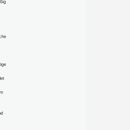
äßig
Mittwoch sagten, war die
Verdächtige obdachlos. Der
Stichwaffenangriff ereignete sich in
Covent Garden, einem bei Touristen
beliebten Viertel der britischen
Hauptstadt. Die Polizei
ache
beschlagnahmte am Tatort eine
Schere.
ige
det
um
nd