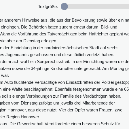
Textgröße:
ter anderem Hinweise aus, die aus der Bevölkerung sowie über ein n
 eingingen. Die Behörden baten zudem erneut darum, Bild- und
Wann die Vorführung des Tatverdächtigen beim Haftrichter geplant wa
sie aber am Dienstag erfolgen.
in der Einrichtung in der nordniedersächsischen Stadt auf sechs
des Jugendamts geschossen und diese tödlich verletzt haben.
demnach wohl ein Sorgerechtsstreit. In der Einrichtung waren die dr
ützen sowie die 34-jährige Kindsmutter untergebracht. Am Montag g
 war.
 Auto flüchtende Verdächtige von Einsatzkräften der Polizei gestop
eine Waffe beschlagnahmt. Ebenfalls festgenommen wurde eine 65
rn soll sie enge Verbindungen zur Familie des Verdächtigen haben.
gaben vom Dienstag zufolge um jeweils drei Mitarbeitende der
on Hannover, das diese nutzt. Vier der Opfer waren Frauen, zwei
der Region Hannover.
 aus. Die Gewerkschaft Verdi forderte einen besseren Schutz für