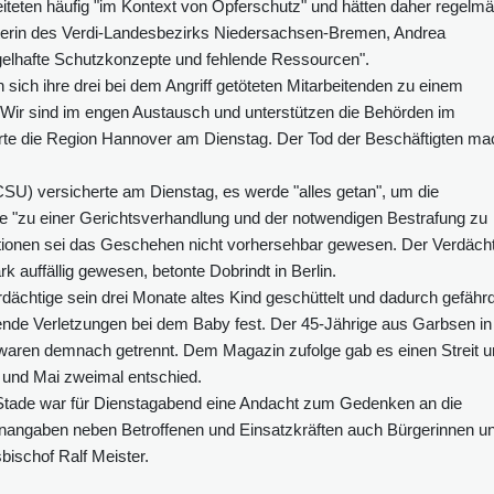
beiteten häufig "im Kontext von Opferschutz" und hätten daher regelm
Leiterin des Verdi-Landesbezirks Niedersachsen-Bremen, Andrea
elhafte Schutzkonzepte und fehlende Ressourcen".
ich ihre drei bei dem Angriff getöteten Mitarbeitenden zu einem
. "Wir sind im engen Austausch und unterstützen die Behörden im
ärte die Region Hannover am Dienstag. Der Tod der Beschäftigten m
SU) versicherte am Dienstag, es werde "alles getan", um die
wie "zu einer Gerichtsverhandlung und der notwendigen Bestrafung zu
ionen sei das Geschehen nicht vorhersehbar gewesen. Der Verdächt
ark auffällig gewesen, betonte Dobrindt in Berlin.
rdächtige sein drei Monate altes Kind geschüttelt und dadurch gefähr
ende Verletzungen bei dem Baby fest. Der 45-Jährige aus Garbsen in
waren demnach getrennt. Dem Magazin zufolge gab es einen Streit 
l und Mai zweimal entschied.
n Stade war für Dienstagabend eine Andacht zum Gedenken an die
enangaben neben Betroffenen und Einsatzkräften auch Bürgerinnen u
bischof Ralf Meister.