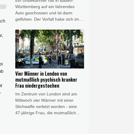
Ein Unbekannter hat in Baden-
Württemberg auf ein fahrendes
Auto geschossen und ist dann
geflohen. Der Vorfall habe sich im in
ach
der Nähe von Reutlingen gelegenen
Ort Eningen ereignet, teilte am
r,
Mittwochabend die Polizei mit.
Ersten Ermittlungen zufolge sei ein
39-Jähriger mit seinem mit drei
Personen besetzten Mercedes
unterwegs gewesen, als plötzlich
ei
ein maskierter Mann vor das Auto
ab
Vier Männer in London von
gesprungen "und wohl zielgerichtet
mutmaßlich psychisch kranker
mindestens einen Schuss auf den
Frau niedergestochen
pt
Wagen abgegeben" habe.
-
Im Zentrum von London sind am
Mittwoch vier Männer mit einer
Stichwaffe verletzt worden - eine
47-jährige Frau, die mutmaßlich
psychische Probleme hat, wurde
festgenommen. Wie Zeugen der
Nachrichtenagentur AFP am