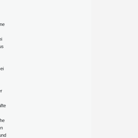
Hauptstadt Damaskus. Mehrere
Krankenwagen fuhren zum Ort der
Explosion, berichtete ein Fotograf
der Nachrichtenagentur AFP. Eine
ine
Hauptverkehrsstraße wurde für den
Verkehr gesperrt.
ei
us
ei
er
fte
che
en
und