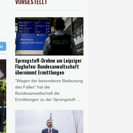
VORGESTELLT
0.05%
26140.13
€
en Dollar zahlen
log - ohne Machado
stärker überprüfen
ter
Sprengstoff-Drohne am Leipziger
Flughafen: Bundesanwaltschaft
übernimmt Ermittlungen
"Wegen der besonderen Bedeutung
des Falles" hat die
Bundesanwaltschaft die
Ermittlungen zu der Sprengstoff-
Drohne am Leipziger Flughafen
übernommen. Es bestehe der
Verdacht des versuchten
Herbeiführens einer
Sprengstoffexplosion und des