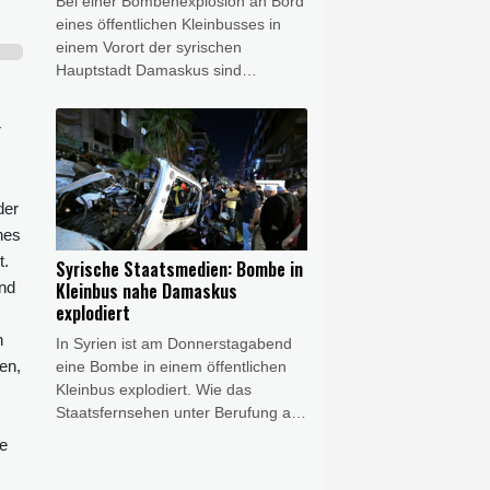
Bei einer Bombenexplosion an Bord
eines öffentlichen Kleinbusses in
einem Vorort der syrischen
Hauptstadt Damaskus sind
mindestens zwei Menschen getötet
worden. 13 weitere Menschen seien
r
bei der Explosion in Dscharamana
verletzt worden, berichtete die
amtliche Nachrichtenagentur Sana
der
am Donnerstagabend unter
Berufung auf das
nes
Gesundheitsministerium. In der
t.
Syrische Staatsmedien: Bombe in
Gegend leben vor allem Drusen und
Kleinbus nahe Damaskus
ind
Christen.
explodiert
n
In Syrien ist am Donnerstagabend
en,
eine Bombe in einem öffentlichen
Kleinbus explodiert. Wie das
Staatsfernsehen unter Berufung auf
Behördenkreise berichtete,
te
ereignete sich die Explosion in
Dscharamana, einem Vorort der