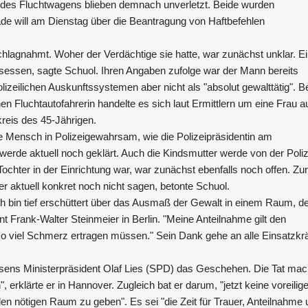
 des Fluchtwagens blieben demnach unverletzt. Beide wurden
de will am Dienstag über die Beantragung von Haftbefehlen
lagnahmt. Woher der Verdächtige sie hatte, war zunächst unklar. E
esessen, sagte Schuol. Ihren Angaben zufolge war der Mann bereits
izeilichen Auskunftssystemen aber nicht als "absolut gewalttätig". B
 Fluchtautofahrerin handelte es sich laut Ermittlern um eine Frau a
reis des 45-Jährigen.
 Mensch in Polizeigewahrsam, wie die Polizeipräsidentin am
erde aktuell noch geklärt. Auch die Kindsmutter werde von der Poliz
Tochter in der Einrichtung war, war zunächst ebenfalls noch offen. Zur
er aktuell konkret noch nicht sagen, betonte Schuol.
ch bin tief erschüttert über das Ausmaß der Gewalt in einem Raum, d
t Frank-Walter Steinmeier in Berlin. "Meine Anteilnahme gilt den
so viel Schmerz ertragen müssen." Sein Dank gehe an alle Einsatzkrä
hsens Ministerpräsident Olaf Lies (SPD) das Geschehen. Die Tat ma
, erklärte er in Hannover. Zugleich bat er darum, "jetzt keine voreilig
n nötigen Raum zu geben". Es sei "die Zeit für Trauer, Anteilnahme 