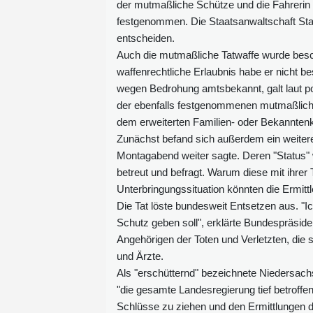
der mutmaßliche Schütze und die Fahrerin
festgenommen. Die Staatsanwaltschaft Sta
entscheiden.
Auch die mutmaßliche Tatwaffe wurde besch
waffenrechtliche Erlaubnis habe er nicht b
wegen Bedrohung amtsbekannt, galt laut pol
der ebenfalls festgenommenen mutmaßlichen
dem erweiterten Familien- oder Bekanntenk
Zunächst befand sich außerdem ein weitere
Montagabend weiter sagte. Deren "Status" w
betreut und befragt. Warum diese mit ihrer 
Unterbringungssituation könnten die Ermittl
Die Tat löste bundesweit Entsetzen aus. "I
Schutz geben soll", erklärte Bundespräsiden
Angehörigen der Toten und Verletzten, die 
und Ärzte.
Als "erschütternd" bezeichnete Niedersac
"die gesamte Landesregierung tief betroffen"
Schlüsse zu ziehen und den Ermittlungen de