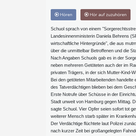
Hören
Hör auf zuzuhören
Schuol sprach von einem "Sorgerechtsstre
Landesinnenministerin Daniela Behrens (SPD
wirtschaftliche Hintergründe", die aus mut
über die unmittelbar Betroffenen und die St
Nach Angaben Schuols gab es in der Sorger
neben mehreren Getöteten auch der im Rau
privaten Trägers, in der sich Mutter-Kin
Bei den getöteten Mitarbeitenden handelte
des Tatverdächtigen blieben bei dem Gesc
Erste Notrufe über Schüsse in der Einricht
Stadt unweit von Hamburg gegen Mittag. De
sagte Schuol. Vier Opfer seien sofort tot g
weiterer Mensch starb später im Krankenh
Der Verdächtige flüchtete laut Polizei zun
nach kurzer Zeit bei großangelegten Fahn