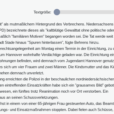
Textgröße:
it" als mutmaßlichem Hintergrund des Verbrechens. Niedersachsens
) bezeichnete dieses als "kaltblütige Gewalttat ohne politische ode
maßlich "familiären Motiven" begangen worden sei. Die Tat werde weit
adt Stade hinaus "Spuren hinterlassen", fügte Behrens hinzu.
echtsangelegenheit am Montag einen Termin in der Einrichtung, zu 
m Hannover wohnhafte Verdächtige geladen war. Die Einrichtung ei
d-Wohnungen befinden, wird demnach vom Jugendamt Hannover genutz
 es sich um vier Frauen und zwei Männer. Die Kindsmutter und das K
hehen demnach unverletzt.
ung erreichten die Polizei in der beschaulichen nordniedersächsische
n eintreffenden Einsatzkräften habe sich ein "grausames Bild" gebot
ewesen, ein fünftes trotz Reanimation noch vor Ort verstorben. Ein
aus an seinen Schussverletzungen.
ächst in einem von einer 65-jährigen Frau gesteuerten Auto, das Beam
dungs- und Einsatzmaßnahmen stoppten. Dabei fielen auch Schüsse,