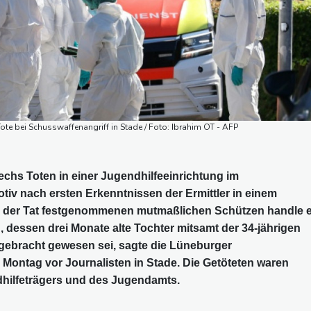
ote bei Schusswaffenangriff in Stade / Foto: Ibrahim OT - AFP
chs Toten in einer Jugendhilfeeinrichtung im
tiv nach ersten Erkenntnissen der Ermittler in einem
ch der Tat festgenommenen mutmaßlichen Schützen handle 
 dessen drei Monate alte Tochter mitsamt der 34-jährigen
rgebracht gewesen sei, sagte die Lüneburger
 Montag vor Journalisten in Stade. Die Getöteten waren
hilfeträgers und des Jugendamts.