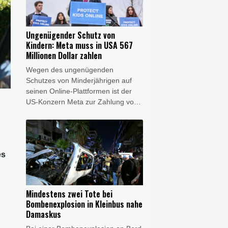
gefährlichen Eingriffs in den
Luftverkehr, erklärte der
Generalbundesanwalt am
Ungenügender Schutz von
Donnerstagabend in Karlsruhe. Die
Kindern: Meta muss in USA 567
FDP-Verteidigungsexpertin Marie-
Millionen Dollar zahlen
Agnes Strack-Zimmermann sah
Wegen des ungenügenden
derweil Russland hinter dem Vorfall,
Schutzes von Minderjährigen auf
der zu einer Diskussion über die
seinen Online-Plattformen ist der
Zuständigkeiten bei der Drohnen-
US-Konzern Meta zur Zahlung von
Abwehr führte.
567 Millionen Dollar (492 Millionen
Euro) verurteilt worden. Mit dem
Geld soll laut dem am Donnerstag
im Bundesstaat New Mexico
es
gefällten Richterspruch ein Fonds
zur Unterstützung von
Minderjährigen finanziert werden,
die durch Online-Konsum zu
Mindestens zwei Tote bei
Schaden gekommen seien.
Bombenexplosion in Kleinbus nahe
Damaskus