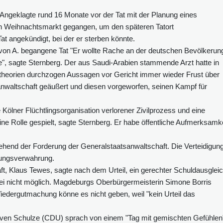
ngeklagte rund 16 Monate vor der Tat mit der Planung eines
en Weihnachtsmarkt gegangen, um den späteren Tatort
t angekündigt, bei der er sterben könnte.
e von A. begangene Tat "Er wollte Rache an der deutschen Bevölkerun
e", sagte Sternberg. Der aus Saudi-Arabien stammende Arzt hatte in
stheorien durchzogen Aussagen vor Gericht immer wieder Frust über
nwaltschaft geäußert und diesen vorgeworfen, seinen Kampf für
Kölner Flüchtlingsorganisation verlorener Zivilprozess und eine
ne Rolle gespielt, sagte Sternberg. Er habe öffentliche Aufmerksamke
gehend der Forderung der Generalstaatsanwaltschaft. Die Verteidigun
rungsverwahrung.
t, Klaus Tewes, sagte nach dem Urteil, ein gerechter Schuldausglei
sei nicht möglich. Magdeburgs Oberbürgermeisterin Simone Borris
Wiedergutmachung könne es nicht geben, weil "kein Urteil das
ven Schulze (CDU) sprach von einem "Tag mit gemischten Gefühlen