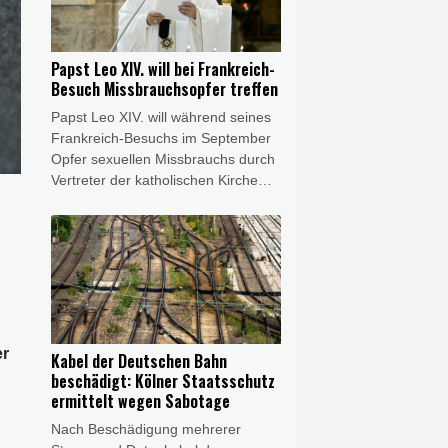
demnach durch einen
Zeugenhinweis auf die Plantage
aufmerksam geworden. Insgesamt
Papst Leo XIV. will bei Frankreich-
wurden am Donnerstag drei Objekte
Besuch Missbrauchsopfer treffen
im Rhein-Erft-Kreis durchsucht.
Papst Leo XIV. will während seines
Frankreich-Besuchs im September
Opfer sexuellen Missbrauchs durch
Vertreter der katholischen Kirche
treffen. "Während seiner
bevorstehenden Apostolischen
Reise nach Frankreich wird Papst
Leo XIV. in einem privaten Rahmen
mit Menschen zusammentreffen,
die innerhalb der Kirche Opfer von
Missbrauch geworden sind", teilte
der Vatikan am Freitag mit. Die
er
Kabel der Deutschen Bahn
Opfer selbst werden demnach an
beschädigt: Kölner Staatsschutz
der Vorbereitung dieses Treffens
ermittelt wegen Sabotage
beteiligt sein.
Nach Beschädigung mehrerer