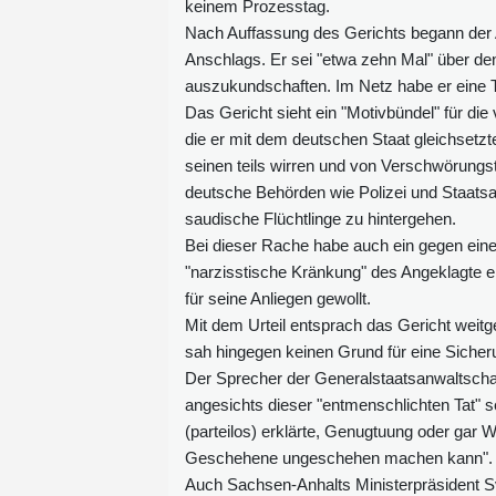
keinem Prozesstag.
Nach Auffassung des Gerichts begann der A
Anschlags. Er sei "etwa zehn Mal" über d
auszukundschaften. Im Netz habe er eine Ta
Das Gericht sieht ein "Motivbündel" für di
die er mit dem deutschen Staat gleichsetzt
seinen teils wirren und von Verschwörung
deutsche Behörden wie Polizei und Staatsa
saudische Flüchtlinge zu hintergehen.
Bei dieser Rache habe auch ein gegen eine 
"narzisstische Kränkung" des Angeklagte ei
für seine Anliegen gewollt.
Mit dem Urteil entsprach das Gericht weit
sah hingegen keinen Grund für eine Siche
Der Sprecher der Generalstaatsanwaltschaf
angesichts dieser "entmenschlichten Tat" 
(parteilos) erklärte, Genugtuung oder gar 
Geschehene ungeschehen machen kann".
Auch Sachsen-Anhalts Ministerpräsident S