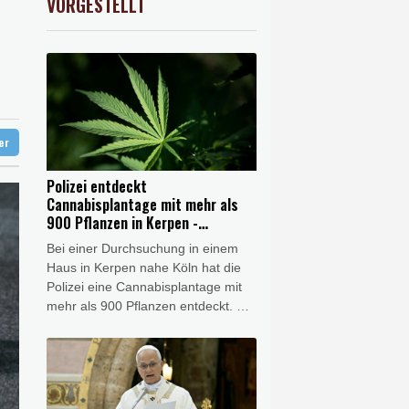
VORGESTELLT
0.89%
26373.75
€
e Wahlkampf-Einmischung an
 KI vorschlagen
ft für Lina E.
ter
Polizei entdeckt
Cannabisplantage mit mehr als
900 Pflanzen in Kerpen -
Festnahme
Bei einer Durchsuchung in einem
Haus in Kerpen nahe Köln hat die
Polizei eine Cannabisplantage mit
mehr als 900 Pflanzen entdeckt. Ein
40-jähriger Verdächtiger wurde vor
Ort festgenommen, wie die Polizei
in Bergheim und die Kölner
Staatsanwaltschaft am Freitag
mitteilten. Die Ermittler waren