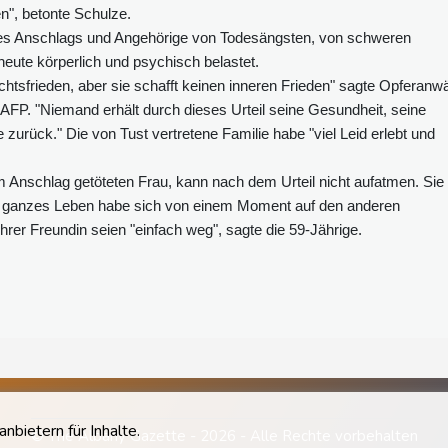
n", betonte Schulze.
des Anschlags und Angehörige von Todesängsten, von schweren
heute körperlich und psychisch belastet.
htsfrieden, aber sie schafft keinen inneren Frieden" sagte Opferanwä
AFP. "Niemand erhält durch dieses Urteil seine Gesundheit, seine
zurück." Die von Tust vertretene Familie habe "viel Leid erlebt und
 Anschlag getöteten Frau, kann nach dem Urteil nicht aufatmen. Sie
 Ihr ganzes Leben habe sich von einem Moment auf den anderen
rer Freundin seien "einfach weg", sagte die 59-Jährige.
bietern für Inhalte.
© The Albany Gazette - 2026 - Alle Rechte vorbehalten