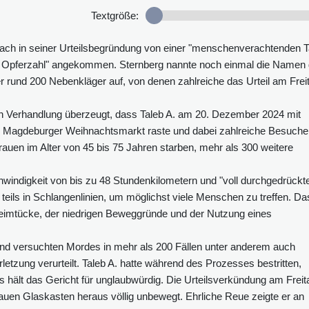
Textgröße:
rach in seiner Urteilsbegründung von einer "menschenverachtenden Ta
e Opferzahl" angekommen. Sternberg nannte noch einmal die Namen 
r rund 200 Nebenkläger auf, von denen zahlreiche das Urteil am Frei
en Verhandlung überzeugt, dass Taleb A. am 20. Dezember 2024 mit
 Magdeburger Weihnachtsmarkt raste und dabei zahlreiche Besuche
Frauen im Alter von 45 bis 75 Jahren starben, mehr als 300 weitere
chwindigkeit von bis zu 48 Stundenkilometern und "voll durchgedrück
eils in Schlangenlinien, um möglichst viele Menschen zu treffen. Da
Heimtücke, der niedrigen Beweggründe und der Nutzung eines
und versuchten Mordes in mehr als 200 Fällen unter anderem auch
etzung verurteilt. Taleb A. hatte während des Prozesses bestritten,
 hält das Gericht für unglaubwürdig. Die Urteilsverkündung am Freit
auen Glaskasten heraus völlig unbewegt. Ehrliche Reue zeigte er an