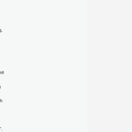
verhängte Beugehaft zur
Erzwingung einer Zeugenaussage
zurück.
g,
it
g
ch
".