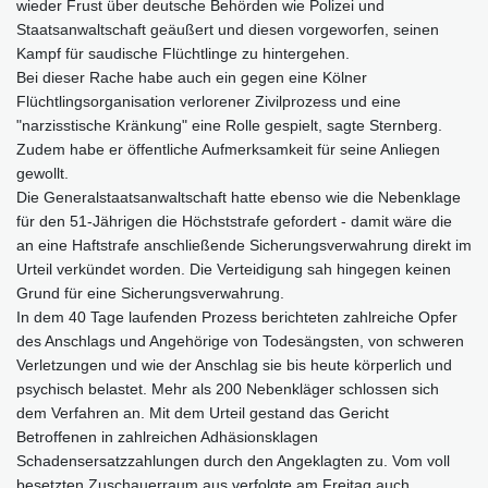
wieder Frust über deutsche Behörden wie Polizei und
Staatsanwaltschaft geäußert und diesen vorgeworfen, seinen
Kampf für saudische Flüchtlinge zu hintergehen.
Bei dieser Rache habe auch ein gegen eine Kölner
Flüchtlingsorganisation verlorener Zivilprozess und eine
"narzisstische Kränkung" eine Rolle gespielt, sagte Sternberg.
Zudem habe er öffentliche Aufmerksamkeit für seine Anliegen
gewollt.
Die Generalstaatsanwaltschaft hatte ebenso wie die Nebenklage
für den 51-Jährigen die Höchststrafe gefordert - damit wäre die
an eine Haftstrafe anschließende Sicherungsverwahrung direkt im
Urteil verkündet worden. Die Verteidigung sah hingegen keinen
Grund für eine Sicherungsverwahrung.
In dem 40 Tage laufenden Prozess berichteten zahlreiche Opfer
des Anschlags und Angehörige von Todesängsten, von schweren
Verletzungen und wie der Anschlag sie bis heute körperlich und
psychisch belastet. Mehr als 200 Nebenkläger schlossen sich
dem Verfahren an. Mit dem Urteil gestand das Gericht
Betroffenen in zahlreichen Adhäsionsklagen
Schadensersatzzahlungen durch den Angeklagten zu. Vom voll
besetzten Zuschauerraum aus verfolgte am Freitag auch