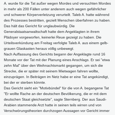
A. wurde für die Tat außer wegen Mordes und versuchten Mordes
in mehr als 200 Fällen unter anderem auch wegen gefährlicher
und schwerer Körperverletzung verurteilt. Taleb A. hatte während
des Prozesses bestritten, gezielt Menschen überfahren zu haben.
Das hält das Gericht für unglaubwürdig. Die
Generalstaatsanwaltschaft hatte dem Angeklagten in ihrem
Plädoyer vorgeworfen, keinerlei Reue gezeigt zu haben. Die
Urteilsverkündung am Freitag verfolgte Taleb A. aus einem gelb-
grauen Glaskasten heraus völlig unbewegt.
Nach Auffassung des Gerichts begann der Angeklagte rund 16
Monate vor der Tat mit der Planung eines Anschlags. Er sei "etwa
zehn Mal" über den Weihnachtsmarkt gegangen, um sich die
Strecke, die er später mit seinem Mietwagen fahren wollte,
einzuprägen. In Beiträgen im Netz habe er eine Tat angekündigt,
bei der er sterben könnte.
Das Gericht sieht ein "Motivbündel" für die von A. begangene Tat
"Er wollte Rache an der deutschen Bevölkerung, die er mit dem
deutschen Staat gleichsetzte", sagte Sternberg. Der aus Saudi-
Arabien stammende Arzt hatte in seinen teils wirren und von
Verschwörungstheorien durchzogen Aussagen vor Gericht immer