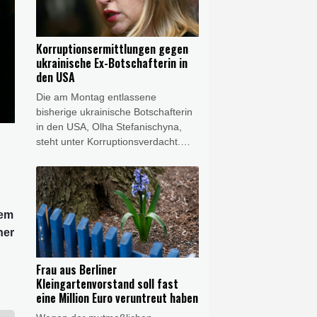
stammenden 25-Jährigen am
Donnerstag außerdem die
besondere Schwere der Schuld fest.
Korruptionsermittlungen gegen
ukrainische Ex-Botschafterin in
den USA
Die am Montag entlassene
bisherige ukrainische Botschafterin
in den USA, Olha Stefanischyna,
steht unter Korruptionsverdacht.
Gegen die 40-Jährige wurden
Ermittlungen wegen des Verdachts
der "illegalen Bereicherung" im
Umfang von umgerechnet 270.000
dem
Euro eingeleitet, wie die ukrainische
Antikorruptionsbehörde Nabu am
her
Donnerstag im Onlinedienst
Telegram erklärte. Demnach geht
Frau aus Berliner
es um von Stefanischyna nicht bei
Kleingartenvorstand soll fast
den Finanzbehörden angegebene
eine Million Euro veruntreut haben
Luxus-Immobilien und andere