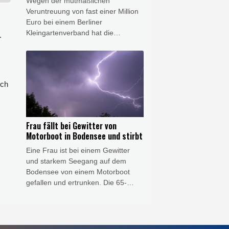
Wegen der mutmaßlichen
Vermögenswerte, deren Wert das
Veruntreuung von fast einer Million
offiziell gemeldete Einkommen der
Euro bei einem Berliner
entlassenen Diplomatin übersteige.
Kleingartenverband hat die
.
Staatsanwaltschaft Anklage gegen
eine 55-Jährige erhoben. Die Frau,
die in dem Verband für die Finanzen
zuständig war, soll die Gelder
uch
abgezweigt und auf ihr eigenes
Konto beziehungsweise die Konten
ihres Mannes und ihrer Tochter
transferiert haben, wie die
Frau fällt bei Gewitter von
Anklagebehörde am Donnerstag in
Motorboot in Bodensee und stirbt
Berlin mitteilte. Die beiden sind
Eine Frau ist bei einem Gewitter
wegen Beihilfe angeklagt.
und starkem Seegang auf dem
Bodensee von einem Motorboot
gefallen und ertrunken. Die 65-
Jährige war am Mittwochabend mit
ihrem 68-jährigen Ehemann auf
dem Boot unterwegs, wie die Polizei
am Donnerstag in Ravensburg