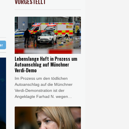
VORGESTELLT
X
0.2%
18590.72
€
estgenommen
and als Präsident
eht Behörden gestärkt
tot aufgefunden
ter
Lebenslange Haft in Prozess um
Autoanschlag auf Münchner
Verdi-Demo
Im Prozess um den tödlichen
Autoanschlag auf die Münchner
Verdi-Demonstration ist der
Angeklagte Farhad N. wegen
Mordes und versuchten Mordes zu
lebenslanger Haft verurteilt worden.
Das Oberlandesgericht der
bayerischen Landeshauptstadt
stellte bei dem aus Afghanistan