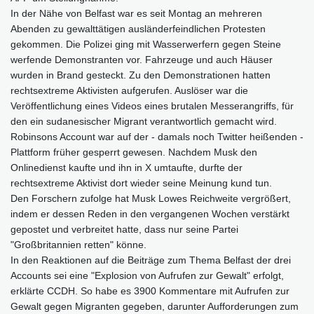
In der Nähe von Belfast war es seit Montag an mehreren
Abenden zu gewalttätigen ausländerfeindlichen Protesten
gekommen. Die Polizei ging mit Wasserwerfern gegen Steine
werfende Demonstranten vor. Fahrzeuge und auch Häuser
wurden in Brand gesteckt. Zu den Demonstrationen hatten
rechtsextreme Aktivisten aufgerufen. Auslöser war die
Veröffentlichung eines Videos eines brutalen Messerangriffs, für
den ein sudanesischer Migrant verantwortlich gemacht wird.
Robinsons Account war auf der - damals noch Twitter heißenden -
Plattform früher gesperrt gewesen. Nachdem Musk den
Onlinedienst kaufte und ihn in X umtaufte, durfte der
rechtsextreme Aktivist dort wieder seine Meinung kund tun.
Den Forschern zufolge hat Musk Lowes Reichweite vergrößert,
indem er dessen Reden in den vergangenen Wochen verstärkt
gepostet und verbreitet hatte, dass nur seine Partei
"Großbritannien retten" könne.
In den Reaktionen auf die Beiträge zum Thema Belfast der drei
Accounts sei eine "Explosion von Aufrufen zur Gewalt" erfolgt,
erklärte CCDH. So habe es 3900 Kommentare mit Aufrufen zur
Gewalt gegen Migranten gegeben, darunter Aufforderungen zum