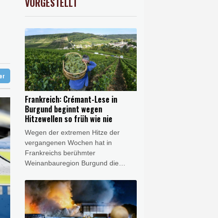
VORGESTELLT
USD
0.32%
1.1562
$
hafen Catania gestrichen
ter
Frankreich: Crémant-Lese in
Burgund beginnt wegen
Hitzewellen so früh wie nie
Wegen der extremen Hitze der
vergangenen Wochen hat in
Frankreichs berühmter
Weinanbauregion Burgund die
Weinlese sehr viel früher als sonst
begonnen. In seiner fast 40-jährigen
Tätigkeit als Winzer habe er noch
nie eine so frühe Weinlese erlebt,
sagte der Präsident der