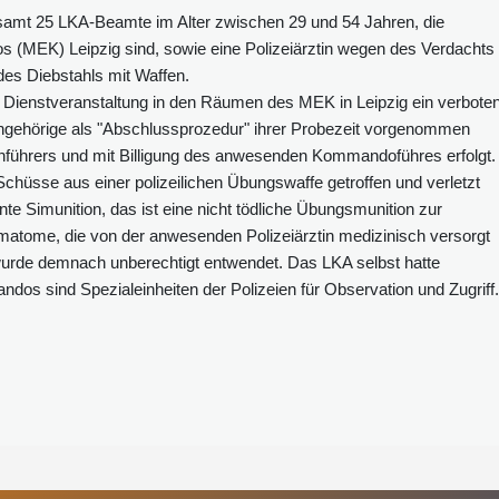
esamt 25 LKA-Beamte im Alter zwischen 29 und 54 Jahren, die
(MEK) Leipzig sind, sowie eine Polizeiärztin wegen des Verdachts
des Diebstahls mit Waffen.
 Dienstveranstaltung in den Räumen des MEK in Leipzig ein verbote
gehörige als "Abschlussprozedur" ihrer Probezeit vorgenommen
nführers und mit Billigung des anwesenden Kommandoführes erfolgt.
Schüsse aus einer polizeilichen Übungswaffe getroffen und verletzt
e Simunition, das ist eine nicht tödliche Übungsmunition zur
matome, die von der anwesenden Polizeiärztin medizinisch versorgt
urde demnach unberechtigt entwendet. Das LKA selbst hatte
ndos sind Spezialeinheiten der Polizeien für Observation und Zugriff.