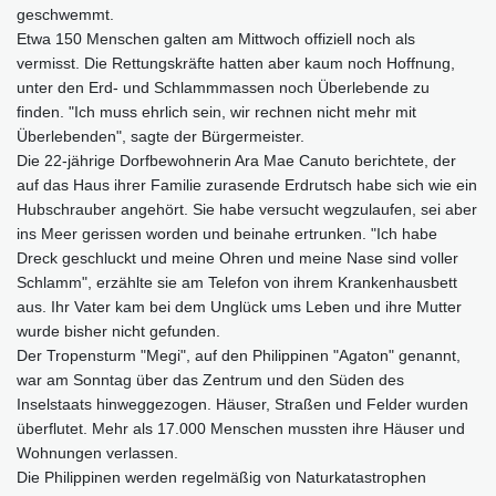
geschwemmt.
Etwa 150 Menschen galten am Mittwoch offiziell noch als
vermisst. Die Rettungskräfte hatten aber kaum noch Hoffnung,
unter den Erd- und Schlammmassen noch Überlebende zu
finden. "Ich muss ehrlich sein, wir rechnen nicht mehr mit
Überlebenden", sagte der Bürgermeister.
Die 22-jährige Dorfbewohnerin Ara Mae Canuto berichtete, der
auf das Haus ihrer Familie zurasende Erdrutsch habe sich wie ein
Hubschrauber angehört. Sie habe versucht wegzulaufen, sei aber
ins Meer gerissen worden und beinahe ertrunken. "Ich habe
Dreck geschluckt und meine Ohren und meine Nase sind voller
Schlamm", erzählte sie am Telefon von ihrem Krankenhausbett
aus. Ihr Vater kam bei dem Unglück ums Leben und ihre Mutter
wurde bisher nicht gefunden.
Der Tropensturm "Megi", auf den Philippinen "Agaton" genannt,
war am Sonntag über das Zentrum und den Süden des
Inselstaats hinweggezogen. Häuser, Straßen und Felder wurden
überflutet. Mehr als 17.000 Menschen mussten ihre Häuser und
Wohnungen verlassen.
Die Philippinen werden regelmäßig von Naturkatastrophen